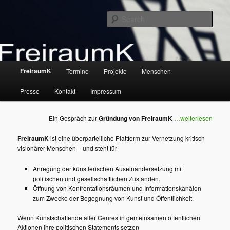
Skip
Plattform zur Vernetzung kritisch visionärer Menschen
to
Sear
primary
content
FreiraumK
Main
FreiraumK
Termine
Projekte
Menschen
menu
Presse
Kontakt
Impressum
Ein Gespräch zur
Gründung von FreiraumK
…weiterlesen
FreiraumK
ist eine überparteiliche Plattform zur Vernetzung kritisch
visionärer Menschen – und steht für
Anregung der künstlerischen Auseinandersetzung mit
politischen und gesellschaftlichen Zuständen.
Öffnung von Konfrontationsräumen und Informationskanälen
zum Zwecke der Begegnung von Kunst und Öffentlichkeit.
Wenn Kunstschaffende aller Genres in gemeinsamen öffentlichen
Aktionen ihre politischen Statements setzen